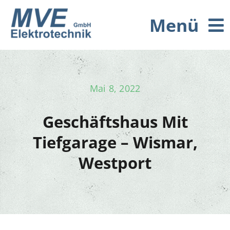
Skip
Menü
to
content
Home
Mai 8, 2022
Leistungen
Geschäftshaus Mit
Referenzen
Tiefgarage – Wismar,
Westport
Firmenprofil
Aktuell
Kontakt